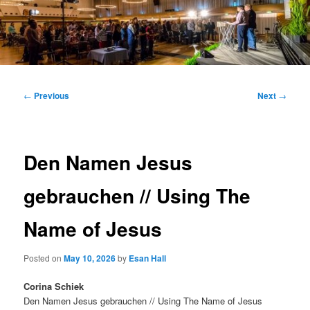
Main
menu
Post
←
Previous
Next
→
navigation
Den Namen Jesus
gebrauchen // Using The
Name of Jesus
Posted on
May 10, 2026
by
Esan Hall
Corina Schiek
Den Namen Jesus gebrauchen // Using The Name of Jesus