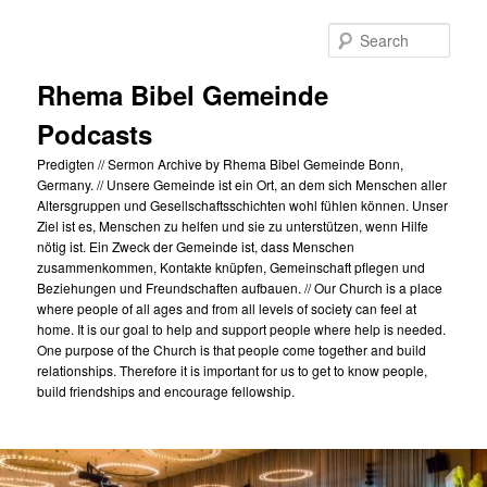
Skip
to
Sear
primary
content
Rhema Bibel Gemeinde
Podcasts
Predigten // Sermon Archive by Rhema Bibel Gemeinde Bonn,
Germany. // Unsere Gemeinde ist ein Ort, an dem sich Menschen aller
Altersgruppen und Gesellschaftsschichten wohl fühlen können. Unser
Ziel ist es, Menschen zu helfen und sie zu unterstützen, wenn Hilfe
nötig ist. Ein Zweck der Gemeinde ist, dass Menschen
zusammenkommen, Kontakte knüpfen, Gemeinschaft pflegen und
Beziehungen und Freundschaften aufbauen. // Our Church is a place
where people of all ages and from all levels of society can feel at
home. It is our goal to help and support people where help is needed.
One purpose of the Church is that people come together and build
relationships. Therefore it is important for us to get to know people,
build friendships and encourage fellowship.